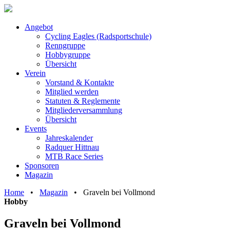
Angebot
Cycling Eagles (Radsportschule)
Renngruppe
Hobbygruppe
Übersicht
Verein
Vorstand & Kontakte
Mitglied werden
Statuten & Reglemente
Mitgliederversammlung
Übersicht
Events
Jahreskalender
Radquer Hittnau
MTB Race Series
Sponsoren
Magazin
Home
•
Magazin
•
Graveln bei Vollmond
Hobby
Graveln bei Vollmond