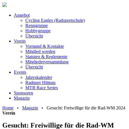
Angebot
Cycling Eagles (Radsportschule)
Renngruppe
Hobbygruppe
Übersicht
Verein
Vorstand & Kontakte
Mitglied werden
Statuten & Reglemente
Mitgliederversammlung
Übersicht
Events
Jahreskalender
Radquer Hittnau
MTB Race Series
Sponsoren
Magazin
Home
•
Magazin
•
Gesucht: Freiwillige für die Rad-WM 2024
Verein
Gesucht: Freiwillige für die Rad-WM