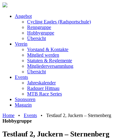
Angebot
Cycling Eagles (Radsportschule)
Renngruppe
Hobbygruppe
Übersicht
Verein
Vorstand & Kontakte
Mitglied werden
Statuten & Reglemente
Mitgliederversammlung
Übersicht
Events
Jahreskalender
Radquer Hittnau
MTB Race Series
Sponsoren
Magazin
Home
•
Events
•
Testlauf 2, Juckern – Sternenberg
Hobbygruppe
Testlauf 2, Juckern – Sternenberg