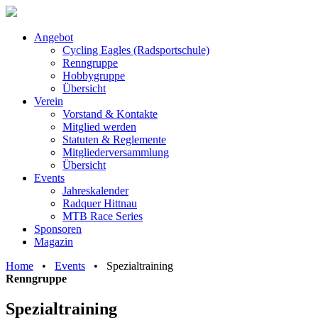
Angebot
Cycling Eagles (Radsportschule)
Renngruppe
Hobbygruppe
Übersicht
Verein
Vorstand & Kontakte
Mitglied werden
Statuten & Reglemente
Mitgliederversammlung
Übersicht
Events
Jahreskalender
Radquer Hittnau
MTB Race Series
Sponsoren
Magazin
Home
•
Events
•
Spezialtraining
Renngruppe
Spezialtraining