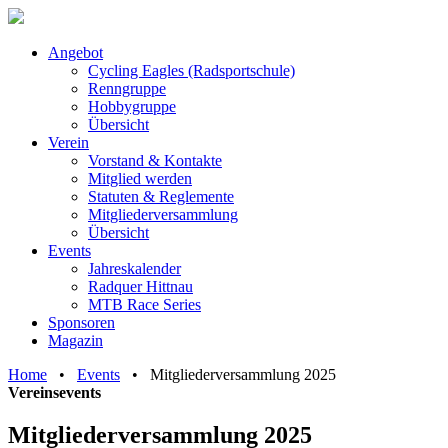
Angebot
Cycling Eagles (Radsportschule)
Renngruppe
Hobbygruppe
Übersicht
Verein
Vorstand & Kontakte
Mitglied werden
Statuten & Reglemente
Mitgliederversammlung
Übersicht
Events
Jahreskalender
Radquer Hittnau
MTB Race Series
Sponsoren
Magazin
Home
•
Events
•
Mitgliederversammlung 2025
Vereinsevents
Mitgliederversammlung 2025